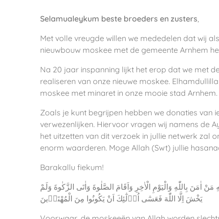
Selamualeykum beste broeders en zusters
,
Met volle vreugde willen we mededelen dat wij a
nieuwbouw moskee met de gemeente Arnhem he
Na 20 jaar inspanning lijkt het erop dat we
met de
realiseren van onze nieuwe moskee. Elhamdullillah,
moskee met minaret in onze mooie stad Arnhem.
Zoals je kunt begrijpen hebben we donaties van i
verwezenlijken. Hiervoor vragen wij namens de A
het uitzetten van dit verzoek in jullie netwerk zal 
enorm waarderen. Moge Allah (Swt) jullie hasana
Barakallu fiekum!
‎يَخْشَ اِلَّا اللّٰهَ فَعَسٰٓى اُو۬لٰٓئِكَ اَنْ يَكُونُوا مِنَ الْمُهْتَد۪ينَ
Voorwaar, de moskeeën van Allah worden slechts 