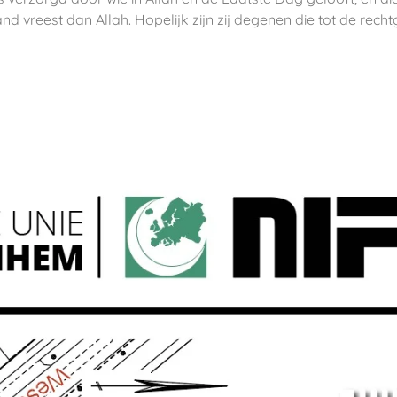
d vreest dan Allah. Hopelijk zijn zij degenen die tot de recht