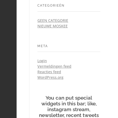
CATEGORIEËN
GEEN CATEGORIE
NIEUWE MOSKEE
META
Login
Vermeldingen feed
Reacties feed
WordPress.org
You can put special
widgets in this bar; like,
instagram stream,
newsletter, recent tweets