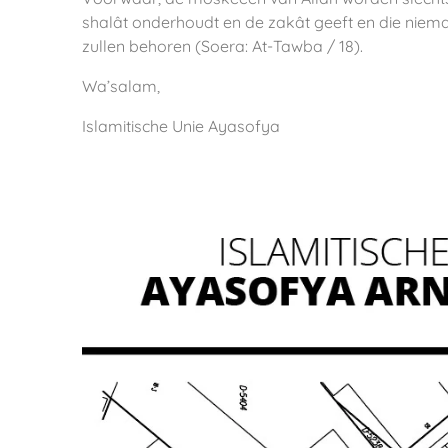
shalât onderhoudt en de zakât geeft en die nieman
zullen behoren (Soera: At-Tawba / 18).
Wa’salam,
Islamitische Unie Ayasofya