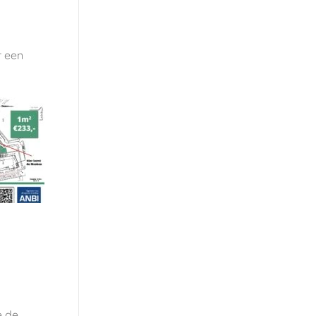
r een
e de