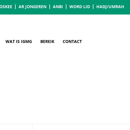
OSKEE
AR JONGEREN
ANBI
WORD LID
HADJ/UMRAH
WAT IS IGMG
BEREIK
CONTACT