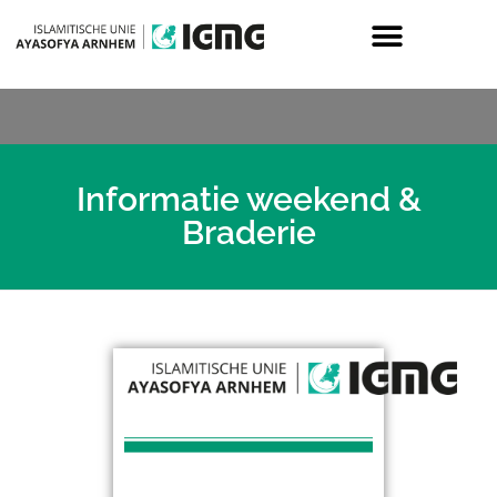
Informatie weekend &
Braderie
I
n
f