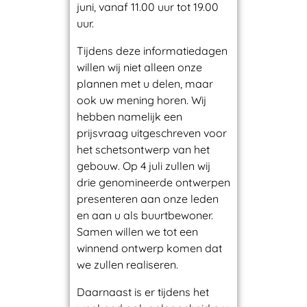
juni, vanaf 11.00 uur tot 19.00
uur.
e
Tijdens deze informatiedagen
k
willen wij niet alleen onze
plannen met u delen, maar
ook uw mening horen. Wij
e
hebben namelijk een
prijsvraag uitgeschreven voor
n
het schetsontwerp van het
gebouw. Op 4 juli zullen wij
d
drie genomineerde ontwerpen
presenteren aan onze leden
en aan u als buurtbewoner.
&
Samen willen we tot een
winnend ontwerp komen dat
B
we zullen realiseren.
r
Daarnaast is er tijdens het