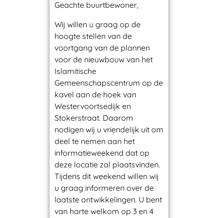
o
Geachte buurtbewoner,
r
Wij willen u graag op de
hoogte stellen van de
voortgang van de plannen
m
voor de nieuwbouw van het
Islamitische
a
Gemeenschapscentrum op de
kavel aan de hoek van
t
Westervoortsedijk en
Stokerstraat. Daarom
nodigen wij u vriendelijk uit om
i
deel te nemen aan het
informatieweekend dat op
e
deze locatie zal plaatsvinden.
Tijdens dit weekend willen wij
w
u graag informeren over de
laatste ontwikkelingen. U bent
e
van harte welkom op 3 en 4