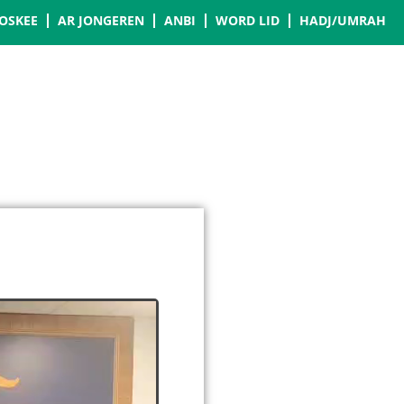
OSKEE
AR JONGEREN
ANBI
WORD LID
HADJ/UMRAH
WAT IS IGMG
BEREIK
CONTACT